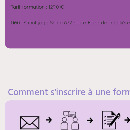
Tarif formation :
1290 €
Lieu
: Shantyoga Shala 672 route Foire de la Latiè
Comment s'inscrire à une for