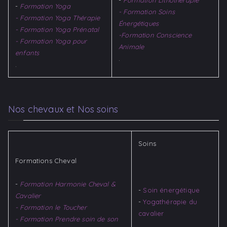
-
Formation Yoga
- Formation Soins
- Formation Yoga Thérapie
Énergétiques
- Formation Yoga Prénatal
-Formation Conscience
- Formation Yoga pour
Animale
enfants
.
.
Nos chevaux et Nos soins
Soins
Formations Cheval
-
Formation Harmonie Cheval &
-
Soin énergétique
Cavalier
-
Yogathérapie du
- Formation le Toucher
cavalier​
- Formation Prendre soin de son