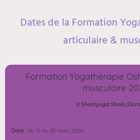
Dates de la Formation Yog
articulaire & mus
Formation Yogathérapie Osté
musculaire 20
à Shantyoga Shala (Dor
Date
: du 16 au 20 mars 2026