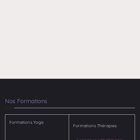
Nos Formations
Formations Yoga
Formations Thérapies
-
Formation Lithothérapie