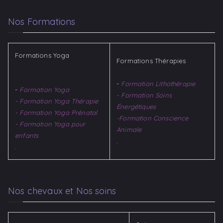
Nos Formations
Formations Yoga
Formations Thérapies
-
Formation Lithothérapie
-
Formation Yoga
- Formation Soins
- Formation Yoga Thérapie
Énergétiques
- Formation Yoga Prénatal
-Formation Conscience
- Formation Yoga pour
Animale
enfants
.
.
Nos chevaux et Nos soins