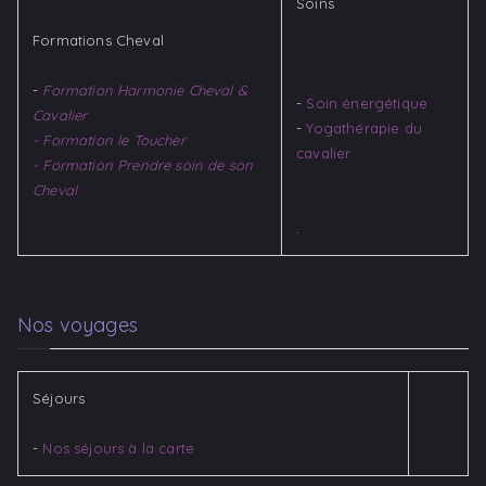
Soins
Formations Cheval
-
Formation Harmonie Cheval &
-
Soin énergétique
Cavalier
-
Yogathérapie du
- Formation le Toucher
cavalier​
- Formation Prendre soin de son
Cheval
.
Nos voyages
Séjours
-
Nos séjours à la carte