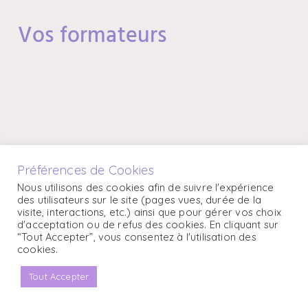
Vos formateurs
Préférences de Cookies
Nous utilisons des cookies afin de suivre l'expérience
En 2008, Dominique ouvre le Centre Tout Naturellemen
des utilisateurs sur le site (pages vues, durée de la
masseuse, diététicienne et naturopathe pour accompagne
visite, interactions, etc.) ainsi que pour gérer vos choix
d'acceptation ou de refus des cookies. En cliquant sur
écrit le livre
Tout Naturellement Veggie !
“Tout Accepter”, vous consentez à l'utilisation des
cookies.
Tout Accepter