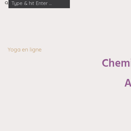
Yoga en ligne
Chemi
A