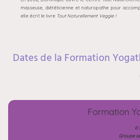
masseuse, diététicienne et naturopathe pour accompag
elle écrit le livre
Tout Naturellement Veggie !
Dates de la Formation Yogat
Formation Y
à 
Groupe se