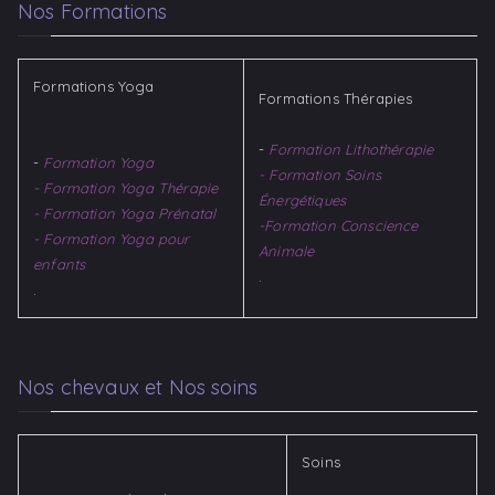
Nos Formations
Formations Yoga
Formations Thérapies
-
Formation Lithothérapie
-
Formation Yoga
- Formation Soins
- Formation Yoga Thérapie
Énergétiques
- Formation Yoga Prénatal
-Formation Conscience
- Formation Yoga pour
Animale
enfants
.
.
Nos chevaux et Nos soins
Soins