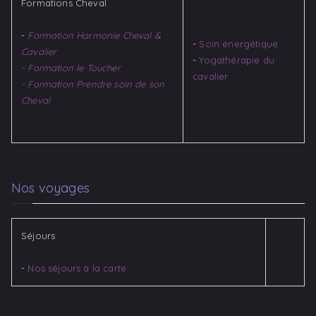
Formations Cheval
-
Formation Harmonie Cheval &
-
Soin énergétique
Cavalier
-
Yogathérapie du
- Formation le Toucher
cavalier​
- Formation Prendre soin de son
Cheval
.
Nos voyages
Séjours
-
Nos séjours à la carte